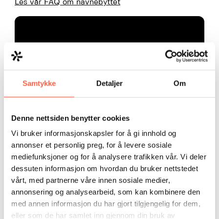
Les vår FAQ om navnebyttet
Samtykke
Detaljer
Om
Denne nettsiden benytter cookies
Vi bruker informasjonskapsler for å gi innhold og
annonser et personlig preg, for å levere sosiale
mediefunksjoner og for å analysere trafikken vår. Vi deler
dessuten informasjon om hvordan du bruker nettstedet
vårt, med partnerne våre innen sosiale medier,
Kontakt for mer informasjon
annonsering og analysearbeid, som kan kombinere den
Kai Rostad Øvregard, Daglig leder Heras Norway
med annen informasjon du har gjort tilgjengelig for dem,
AS:
kai.ovregard@heras.com
eller som de har samlet inn gjennom din bruk av