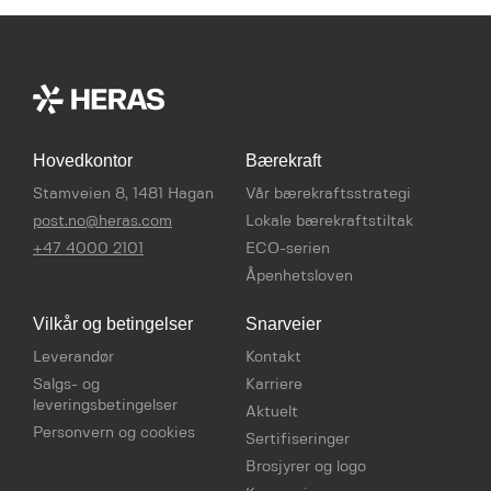
Hovedkontor
Bærekraft
Stamveien 8, 1481 Hagan
Vår bærekraftsstrategi
post.no@heras.com
Lokale bærekraftstiltak
+47 4000 2101
ECO-serien
Åpenhetsloven
Vilkår og betingelser
Snarveier
Leverandør
Kontakt
Salgs- og
Karriere
leveringsbetingelser
Aktuelt
Personvern og cookies
Sertifiseringer
Brosjyrer og logo