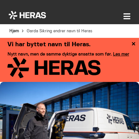
Hjem
Garda Sikring endrer navn til Heras
×
Vi har byttet navn til Heras.
Nytt navn, men de samme dyktige ansatte som før.
Les mer