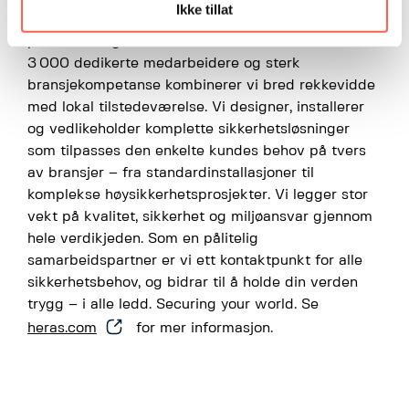
Ikke tillat
sikkerhet, og leverer integrerte løsninger innen
perimeter‑ og teknisk sikkerhet. Med mer enn
3 000 dedikerte medarbeidere og sterk
bransjekompetanse kombinerer vi bred rekkevidde
med lokal tilstedeværelse. Vi designer, installerer
og vedlikeholder komplette sikkerhetsløsninger
som tilpasses den enkelte kundes behov på tvers
av bransjer – fra standardinstallasjoner til
komplekse høy­sikkerhetsprosjekter. Vi legger stor
vekt på kvalitet, sikkerhet og miljøansvar gjennom
hele verdikjeden. Som en pålitelig
samarbeidspartner er vi ett kontaktpunkt for alle
sikkerhetsbehov, og bidrar til å holde din verden
trygg – i alle ledd. Securing your world. Se
heras.com
for mer informasjon.