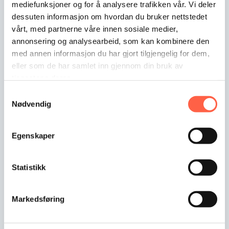
mediefunksjoner og for å analysere trafikken vår. Vi deler
dessuten informasjon om hvordan du bruker nettstedet
vårt, med partnerne våre innen sosiale medier,
annonsering og analysearbeid, som kan kombinere den
med annen informasjon du har gjort tilgjengelig for dem,
Heras Støttestag for Ballastblokk. Art.nr: GA-
eller som de har samlet inn gjennom din bruk av
1667
tjenestene deres.
Støttestag er et rimelig og effektivt sikringstiltak for
Samtykkevalg
Nødvendig
å hindre at gjerder velter og at det oppstår farlige
situasjoner. Dette er et plasseffektivt stag…
Egenskaper
Statistikk
Markedsføring