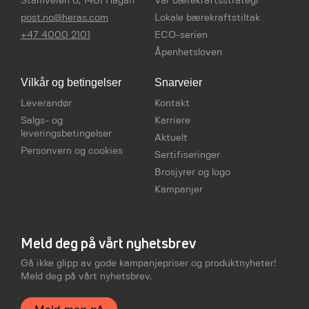
Stamveien 8, 1481 Hagan
Vår bærekraftsstrategi
post.no@heras.com
Lokale bærekraftstiltak
+47 4000 2101
ECO-serien
Åpenhetsloven
Vilkår og betingelser
Snarveier
Leverandør
Kontakt
Salgs- og
Karriere
leveringsbetingelser
Aktuelt
Personvern og cookies
Sertifiseringer
Brosjyrer og logo
Kampanjer
Meld deg på vårt nyhetsbrev
Gå ikke glipp av gode kampanjepriser og produktnyheter!
Meld deg på vårt nyhetsbrev.