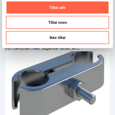
Tillat alle
Heras Ballastblokk til støttestag. Art.nr: GA-
Tillat noen
1668
Praktisk og tung ballastblokk for å legge over foten
Ikke tillat
på støttestaget for ballastblokk (art. nr. 1667). NB: kan
kun benyttes med følgende føtter, art…