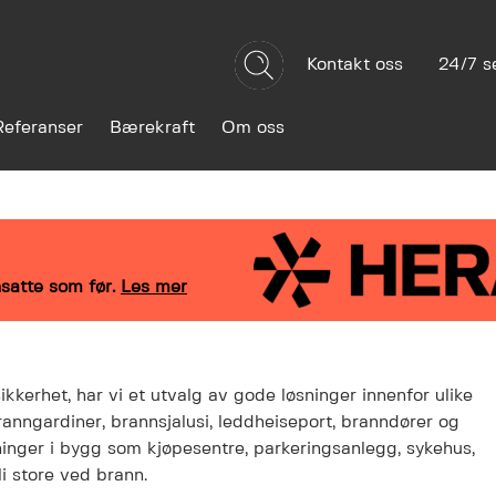
Kontakt oss
24/7 s
Referanser
Bærekraft
Om oss
satte som før.
Les mer
sikkerhet, har vi et utvalg av gode løsninger innenfor ulike
 branngardiner, brannsjalusi, leddheiseport, branndører og
ninger i bygg som kjøpesentre, parkeringsanlegg, sykehus,
li store ved brann.