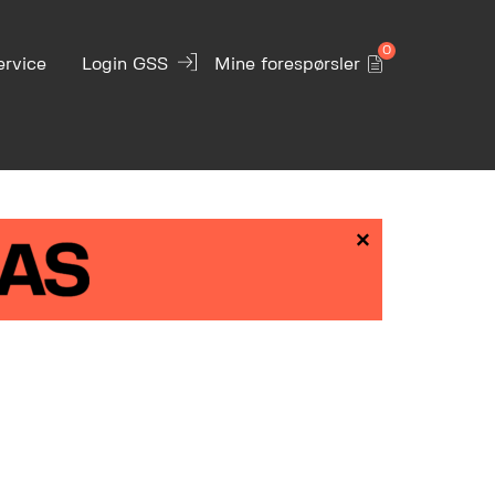
0
ervice
Login GSS
Mine forespørsler
×