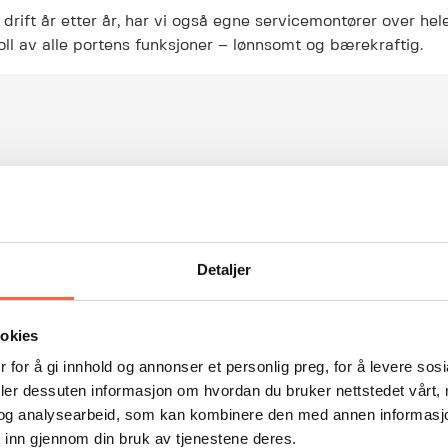
r drift år etter år, har vi også egne servicemontører over hel
oll av alle portens funksjoner – lønnsomt og bærekraftig.
Detaljer
ookies
 for å gi innhold og annonser et personlig preg, for å levere sos
deler dessuten informasjon om hvordan du bruker nettstedet vårt,
lusi Safe 4000
Brannskyveport
og analysearbeid, som kan kombinere den med annen informasjon d
 i ulike
Brannskyveporter innen ulike
 inn gjennom din bruk av tjenestene deres.
lasser.
brannklasser.