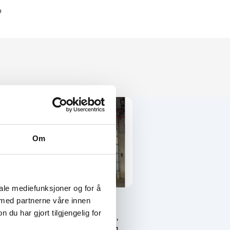
e
Om
iale mediefunksjoner og for å
 med partnerne våre innen
Brann Leddheiseport OHD
u har gjort tilgjengelig for
Leddheiseport for brannsikring,
kvalitet og sikkerhet i alle bygg