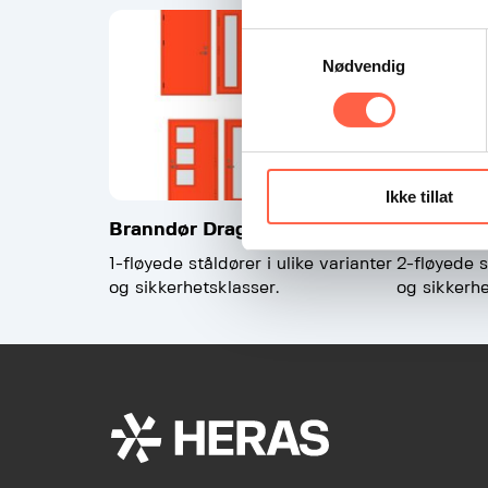
Samtykkevalg
Nødvendig
Ikke tillat
Branndør Drage 1-fløyet
Branndør 
1-fløyede ståldører i ulike varianter
2-fløyede s
og sikkerhetsklasser.
og sikkerhe