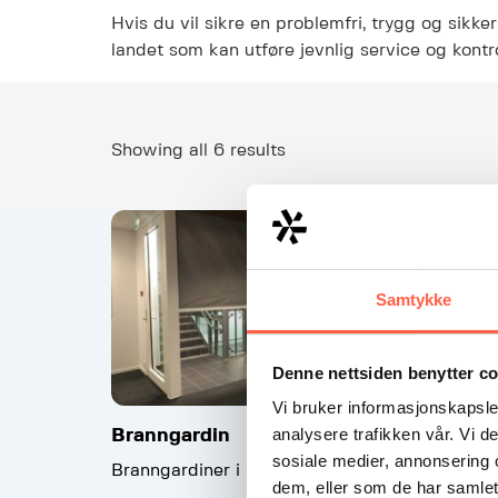
Hvis du vil sikre en problemfri, trygg og sikke
landet som kan utføre jevnlig service og kontr
Showing all 6 results
Samtykke
Denne nettsiden benytter c
Vi bruker informasjonskapsler
analysere trafikken vår. Vi 
Branngardin
Brannsja
sosiale medier, annonsering 
Branngardiner i ulike brannklasser.
Brannsjalusi
dem, eller som de har samlet
sikkerhetsk