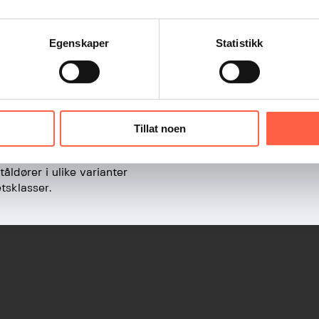
Egenskaper
Statistikk
Tillat noen
Drage 2-fløyet
tåldører i ulike varianter
tsklasser.