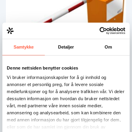
Samtykke
Detaljer
Om
Denne nettsiden benytter cookies
Heras Veibom BL 229
Vi bruker informasjonskapsler for å gi innhold og
Heras Veibom BL 229 er en robust og allsidig bom
annonser et personlig preg, for å levere sosiale
med høy ytelse, lang livssyklus og tilpasset nordisk
mediefunksjoner og for å analysere trafikken vår. Vi deler
klima. Har en rask og jevn…
dessuten informasjon om hvordan du bruker nettstedet
vårt, med partnerne våre innen sosiale medier,
annonsering og analysearbeid, som kan kombinere den
med annen informasjon du har gjort tilgjengelig for dem,
eller som de har samlet inn gjennom din bruk av