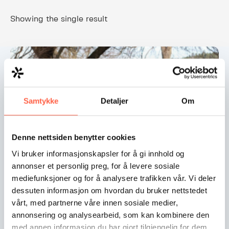
Showing the single result
Samtykke
Detaljer
Om
Denne nettsiden benytter cookies
Vi bruker informasjonskapsler for å gi innhold og
annonser et personlig preg, for å levere sosiale
mediefunksjoner og for å analysere trafikken vår. Vi deler
dessuten informasjon om hvordan du bruker nettstedet
Heras Hundegård
vårt, med partnerne våre innen sosiale medier,
annonsering og analysearbeid, som kan kombinere den
Vi tilbyr en robust og slitesterk hundegård med flere
med annen informasjon du har gjort tilgjengelig for dem,
bruksområder. Denne hundegården er fleksibel og