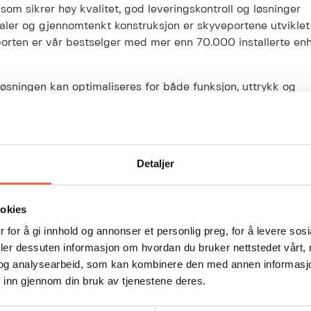
som sikrer høy kvalitet, god leveringskontroll og løsninger
ialer og gjennomtenkt konstruksjon er skyveportene utviklet
a-porten er vår bestselger med mer enn 70.000 installerte enh
at løsningen kan optimaliseres for både funksjon, uttrykk og
e
kontakt
med oss for rådgivning og riktig løsning til ditt pro
Detaljer
ookies
 for å gi innhold og annonser et personlig preg, for å levere sos
deler dessuten informasjon om hvordan du bruker nettstedet vårt,
og analysearbeid, som kan kombinere den med annen informasjon d
 inn gjennom din bruk av tjenestene deres.