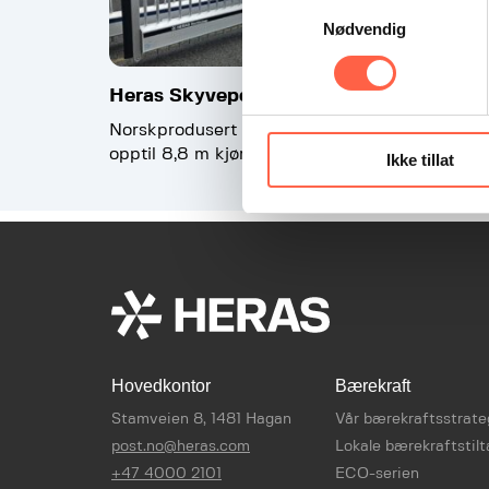
Samtykkevalg
Nødvendig
Heras Skyveport NorthLiner
Heras Del
Norskprodusert aluminiumsport for
En robust o
opptil 8,8 m kjørebredde
for krevend
Ikke tillat
Hovedkontor
Bærekraft
Stamveien 8, 1481 Hagan
Vår bærekraftsstrate
post.no@heras.com
Lokale bærekraftstilt
+47 4000 2101
ECO-serien