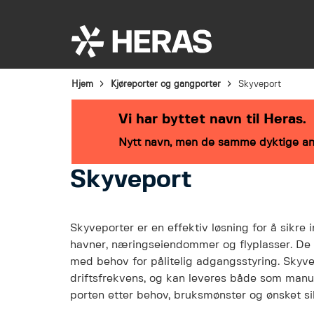
Bransjeløsninger
Produkter
Service
Hjem
Kjøreporter og gangporter
Skyveport
Vi har byttet navn til Heras.
Nytt navn, men de samme dyktige an
Skyveport
Skyveporter er en effektiv løsning for å sikre i
havner, næringseiendommer og flyplasser. De gir
med behov for pålitelig adgangsstyring. Skyv
driftsfrekvens, og kan leveres både som manuell
porten etter behov, bruksmønster og ønsket si