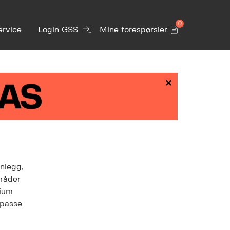
0
ervice
Login GSS
Mine forespørsler
×
anlegg,
mråder
dium
lpasse