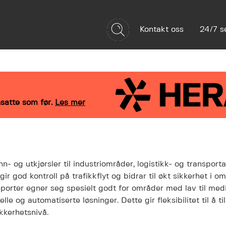
Kontakt oss
24/7 s
Referanser
Bærekraft
Om oss
satte som før.
Les mer
nn- og utkjørsler til industriområder, logistikk- og transport
 god kontroll på trafikkflyt og bidrar til økt sikkerhet i o
eporter egner seg spesielt godt for områder med lav til me
e og automatiserte løsninger. Dette gir fleksibilitet til å ti
kkerhetsnivå.