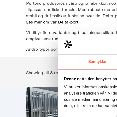
Portene produseres i våre egne fabrikker, noe 
tilpasset nordiske forhold. Med robuste mater
stabil og driftssikker funksjon over tid. Delt
Les mer om vår Delta-port
.
Vi tilbyr flere varianter og tilpasninger, slik 
omgivelsene rundt anlegget.
Andre typer porter kan også leveres, ta gjern
Samtykke
Showing all 3 results
Denne nettsiden benytter c
Vi bruker informasjonskapsler
analysere trafikken vår. Vi 
sosiale medier, annonsering 
dem, eller som de har samlet