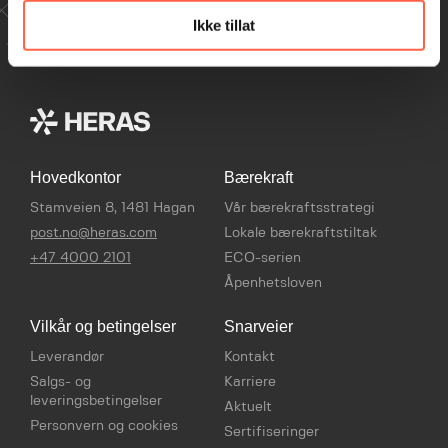
Kontakt
Ikke tillat
Hovedkontor
Bærekraft
Stamveien 8, 1481 Hagan
Vår bærekraftsstrategi
post.no@heras.com
Lokale bærekraftstiltak
+47 4000 2101
ECO-serien
Åpenhetsloven
Vilkår og betingelser
Snarveier
Leverandør
Kontakt
Salgs- og
Karriere
leveringsbetingelser
Aktuelt
Personvern og cookies
Sertifiseringer