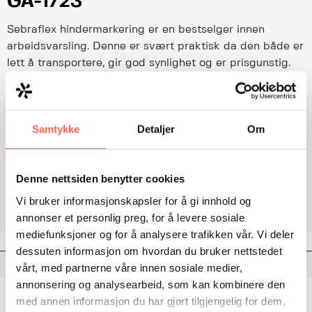
GA-1723
Sebraflex hindermarkering er en bestselger innen
arbeidsvarsling. Denne er svært praktisk da den både er
lett å transportere, gir god synlighet og er prisgunstig.
Les detaljert produktbeskrivelse
Samtykke
Detaljer
Om
Legg til i forespørsel
Denne nettsiden benytter cookies
Category:
Varslingsutstyr
Vi bruker informasjonskapsler for å gi innhold og
annonser et personlig preg, for å levere sosiale
mediefunksjoner og for å analysere trafikken vår. Vi deler
dessuten informasjon om hvordan du bruker nettstedet
Description
vårt, med partnerne våre innen sosiale medier,
annonsering og analysearbeid, som kan kombinere den
Sebraflex hindermarkering er en bestselger innen
med annen informasjon du har gjort tilgjengelig for dem,