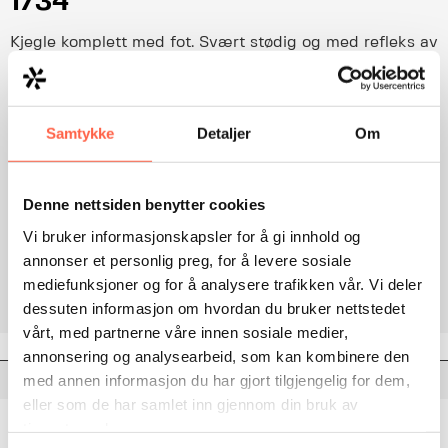
1734
Kjegle komplett med fot. Svært stødig og med refleks av
folieklasse 3. Tilfredsstiller krav iht. Håndbok R310
Trafikksikkerhetsutstyr.
Samtykke
Detaljer
Om
Les detaljert produktbeskrivelse
Legg til i forespørsel
Denne nettsiden benytter cookies
Vi bruker informasjonskapsler for å gi innhold og
annonser et personlig preg, for å levere sosiale
Category:
Varslingsutstyr
mediefunksjoner og for å analysere trafikken vår. Vi deler
dessuten informasjon om hvordan du bruker nettstedet
vårt, med partnerne våre innen sosiale medier,
annonsering og analysearbeid, som kan kombinere den
Description
med annen informasjon du har gjort tilgjengelig for dem,
eller som de har samlet inn gjennom din bruk av
Trafikkjegle komplett med fot. Svært stødig og med
tjenestene deres.