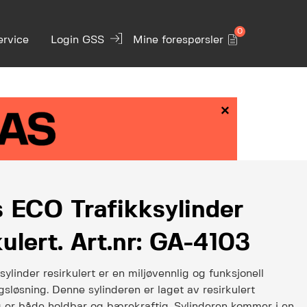
0
ervice
Login GSS
Mine forespørsler
×
 ECO Trafikksylinder
kulert. Art.nr: GA-4103
ylinder resirkulert er en miljøvennlig og funksjonell
ngsløsning. Denne sylinderen er laget av resirkulert
g er både holdbar og bærekraftig. Sylinderen kommer i en