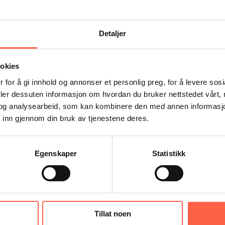
e, reduserer vi behovet for utvinning av nye ressurser og r
valg for bedrifter og entreprenører som ønsker å redusere si
Detaljer
ookies
 for å gi innhold og annonser et personlig preg, for å levere sos
deler dessuten informasjon om hvordan du bruker nettstedet vårt,
og analysearbeid, som kan kombinere den med annen informasjon d
 inn gjennom din bruk av tjenestene deres.
ter
Egenskaper
Statistikk
Tillat noen