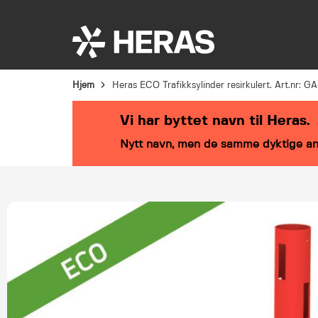
Bransjeløsninger
Produkter
Service
Hjem
Heras ECO Trafikksylinder resirkulert. Art.nr: G
Vi har byttet navn til Heras.
Nytt navn, men de samme dyktige an