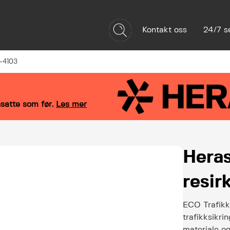
Kontakt oss
24/7 s
Referanser
Bærekraft
Om oss
A-4103
satte som før.
Les mer
Heras
resir
ECO Trafikks
trafikksikri
materiale o