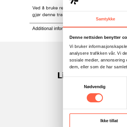
Ved å bruke resirkulert materiale som råvar
gjør denne trafikksylinderen til et utmerket 
Samtykke
Additional information
Denne nettsiden benytter c
Vi bruker informasjonskapsler
analysere trafikken vår. Vi 
sosiale medier, annonsering 
dem, eller som de har samlet
Lignende produk
Samtykkevalg
Nødvendig
Ikke tillat