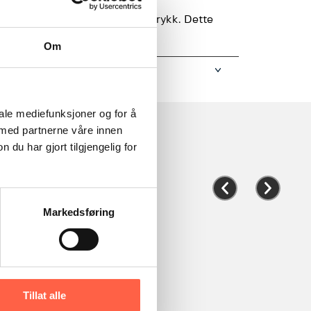
eduserer dermed vårt karbonavtrykk. Dette
n miljøpåvirkning.
Om
iale mediefunksjoner og for å
 med partnerne våre innen
u har gjort tilgjengelig for
Markedsføring
Tillat alle