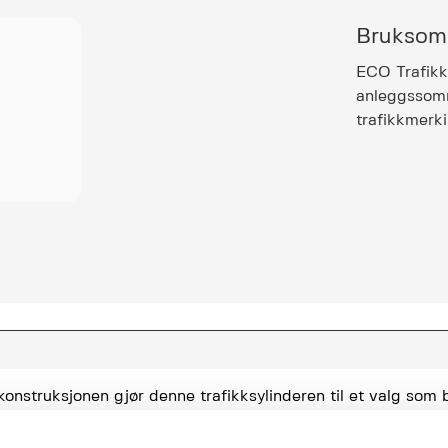
Bruksom
ECO Trafikks
anleggssomr
trafikkmerki
onstruksjonen gjør denne trafikksylinderen til et valg som b
sirkulert.