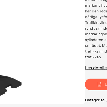
markant fluo
har den røde
dårlige lys
Trafikksylin
rundt sylind
markeringsb
sylinderen e
området. Me
trafikksylin
trafikken.
Les detalj
L
Categories: