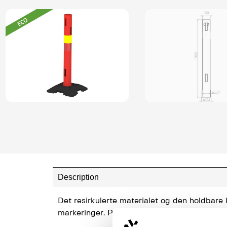
Description
Det resirkulerte materialet og den holdbare k
markeringer. Passer sammen med ECO Fot re