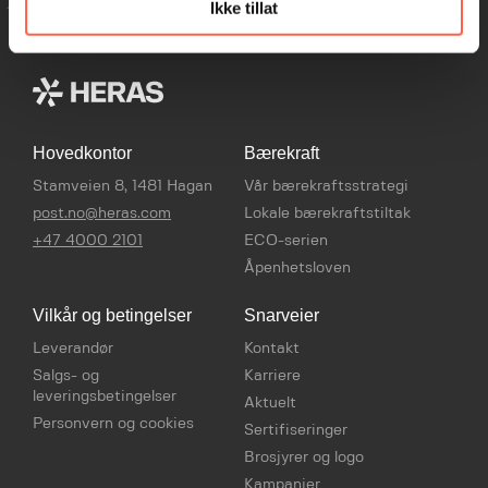
Ikke tillat
Hovedkontor
Bærekraft
Stamveien 8, 1481 Hagan
Vår bærekraftsstrategi
post.no@heras.com
Lokale bærekraftstiltak
+47 4000 2101
ECO-serien
Åpenhetsloven
Vilkår og betingelser
Snarveier
Leverandør
Kontakt
Salgs- og
Karriere
leveringsbetingelser
Aktuelt
Personvern og cookies
Sertifiseringer
Brosjyrer og logo
Kampanjer