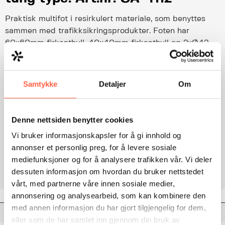
Praktisk multifot i resirkulert materiale, som benyttes
sammen med trafikksikringsprodukter. Foten har
60x60mm firkanthull, 40x40mm firkanthull og 2xØ42
hull til byggegjerder. Foten kan stables. Ekstra tung type
på 26 kg.
Samtykke
Detaljer
Om
Les detaljert produktbeskrivelse
Denne nettsiden benytter cookies
Legg til i forespørsel
Vi bruker informasjonskapsler for å gi innhold og
annonser et personlig preg, for å levere sosiale
Categories:
ECO produkter
,
Varslingsutstyr
mediefunksjoner og for å analysere trafikken vår. Vi deler
dessuten informasjon om hvordan du bruker nettstedet
vårt, med partnerne våre innen sosiale medier,
annonsering og analysearbeid, som kan kombinere den
med annen informasjon du har gjort tilgjengelig for dem,
Description
eller som de har samlet inn gjennom din bruk av