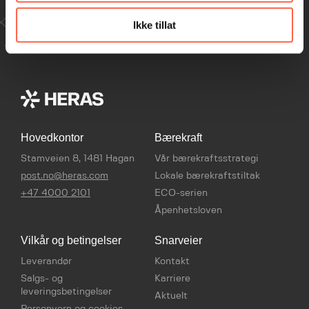
Kontakt
Ikke tillat
Hovedkontor
Bærekraft
Stamveien 8, 1481 Hagan
Vår bærekraftsstrategi
post.no@heras.com
Lokale bærekraftstiltak
+47 4000 2101
ECO-serien
Åpenhetsloven
Vilkår og betingelser
Snarveier
Leverandør
Kontakt
Salgs- og
Karriere
leveringsbetingelser
Aktuelt