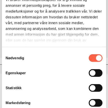
annonser et personlig preg, for å levere sosiale
mediefunksjoner og for å analysere trafikken vår. Vi deler
Orsta vegrekkverk Sertifikat.pdf
dessuten informasjon om hvordan du bruker nettstedet
vårt, med partnerne våre innen sosiale medier,
Orsta vegrekkverk Tekniske spesifikasjoner.pdf
annonsering og analysearbeid, som kan kombinere den
med annen informasjon du har gjort tilgjengelig for dem,
Orsta vegrekkverk Ytelseserklaring DoP.pdf
eller som de har samlet inn gjennom din bruk av
tjenestene deres.
Samtykkevalg
Nødvendig
Description
Egenskaper
Styrkeklasse – N2
Arbeidsbredde – W4
Statistikk
Inntrengingsklasse – VI4
Skadeklasse – A
Markedsføring
Høyde – 690 mm