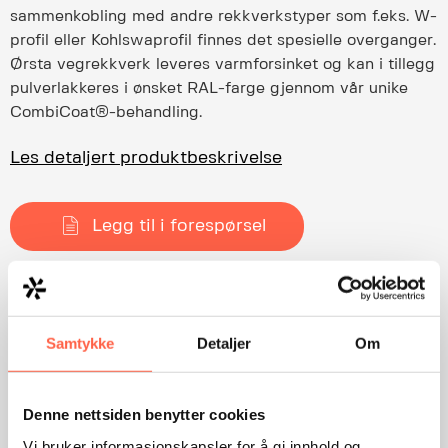
sammenkobling med andre rekkverkstyper som f.eks. W-
profil eller Kohlswaprofil finnes det spesielle overganger.
Ørsta vegrekkverk leveres varmforsinket og kan i tillegg
pulverlakkeres i ønsket RAL-farge gjennom vår unike
CombiCoat®-behandling.
Les detaljert produktbeskrivelse
Legg til i forespørsel
Category:
Veirekkverk
Dokumenter for nedlastning:
Samtykke
Detaljer
Om
Orsta vegrekkverk Installasjonsmanual.pdf
Denne nettsiden benytter cookies
Orsta vegrekkverk Produktark.pdf
Vi bruker informasjonskapsler for å gi innhold og