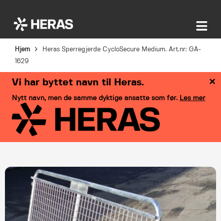
Hjem
Heras Sperregjerde CycloSecure Medium. Art.nr: GA-
1629
×
Vi har byttet navn til Heras.
Nytt navn, men de samme dyktige ansatte som før.
Les mer