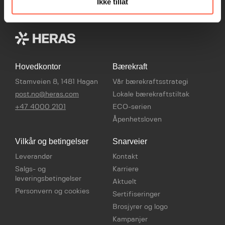
Ikke tillat
Hovedkontor
Bærekraft
Stamveien 8, 1481 Hagan
Vår bærekraftsstrategi
post.no@heras.com
Lokale bærekraftstiltak
+47 4000 2101
ECO-serien
Åpenhetsloven
Vilkår og betingelser
Snarveier
Leverandør
Kontakt
Salgs- og
Karriere
leveringsbetingelser
Aktuelt
Personvern og cookies
Sertifiseringer
Brosjyrer og logo
Kampanjer