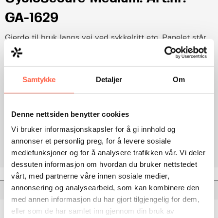
GA-1629
Gjerde til bruk langs vei ved sykkelritt etc. Panelet står
skrått, og ingen føtter stikker ut foran.
Les detaljert produktbeskrivelse
Samtykke
Detaljer
Om
Legg til i forespørsel
Denne nettsiden benytter cookies
Vi bruker informasjonskapsler for å gi innhold og
Category:
Sperregjerder
annonser et personlig preg, for å levere sosiale
mediefunksjoner og for å analysere trafikken vår. Vi deler
dessuten informasjon om hvordan du bruker nettstedet
vårt, med partnerne våre innen sosiale medier,
annonsering og analysearbeid, som kan kombinere den
Description
med annen informasjon du har gjort tilgjengelig for dem,
eller som de har samlet inn gjennom din bruk av
Gjerde til bruk langs vei ved sykkelritt etc. Panelet står