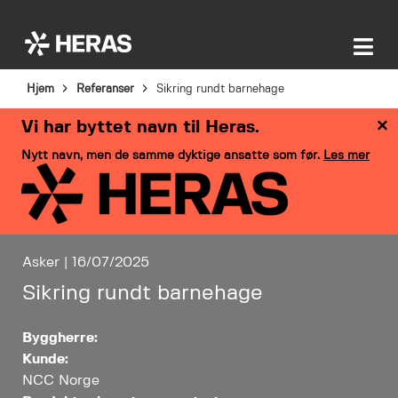
Hjem
Referanser
Sikring rundt barnehage
×
Vi har byttet navn til Heras.
Nytt navn, men de samme dyktige ansatte som før.
Les mer
Asker | 16/07/2025
Sikring rundt barnehage
Byggherre:
Kunde:
NCC Norge