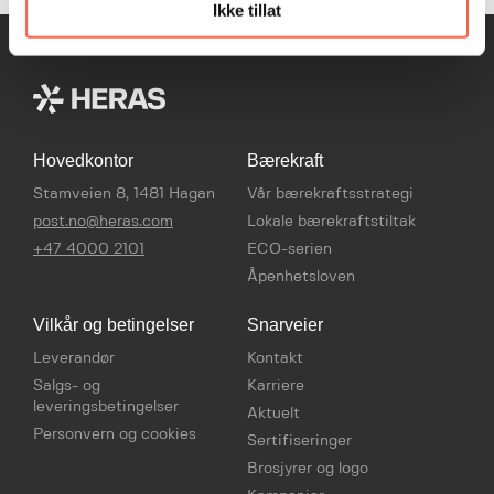
Ikke tillat
Hovedkontor
Bærekraft
Stamveien 8, 1481 Hagan
Vår bærekraftsstrategi
post.no@heras.com
Lokale bærekraftstiltak
+47 4000 2101
ECO-serien
Åpenhetsloven
Vilkår og betingelser
Snarveier
Leverandør
Kontakt
Salgs- og
Karriere
leveringsbetingelser
Aktuelt
Personvern og cookies
Sertifiseringer
Brosjyrer og logo