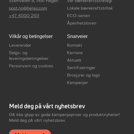
Stamveien 8, 1481 Hagan
Vår bærekraftsstrategi
post.no@heras.com
Lokale bærekraftstiltak
+47 4000 2101
ECO-serien
Åpenhetsloven
Vilkår og betingelser
Snarveier
Leverandør
Kontakt
Salgs- og
Karriere
leveringsbetingelser
Aktuelt
Personvern og cookies
Sertifiseringer
Brosjyrer og logo
Kampanjer
Meld deg på vårt nyhetsbrev
Gå ikke glipp av gode kampanjepriser og produktnyheter!
Meld deg på vårt nyhetsbrev.