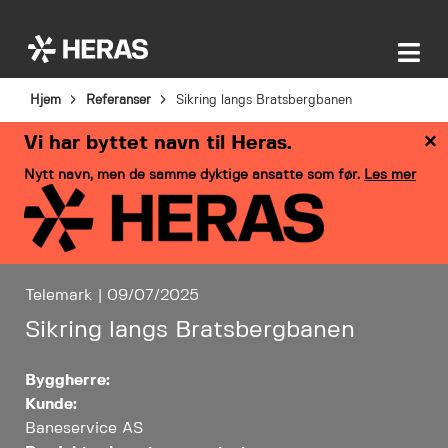
Hjem
Referanser
Sikring langs Bratsbergbanen
×
Vi har byttet navn til Heras.
Nytt navn, men de samme dyktige ansatte som før.
Les mer
Telemark | 09/07/2025
Sikring langs Bratsbergbanen
Byggherre:
Kunde:
Baneservice AS