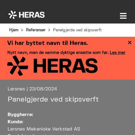
Hjem
Referanser
Panelgjerde ved skipsverft
×
Vi har byttet navn til Heras.
Nytt navn, men de samme dyktige ansatte som før.
Les mer
Larsnes | 23/08/2024
Panelgjerde ved skipsverft
Byggherre:
Kunde:
Larsnes Mekaniske Verksted AS