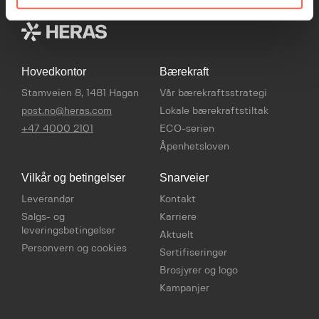
Hovedkontor
Bærekraft
Stamveien 8, 1481 Hagan
Vår bærekraftsstrategi
post.no@heras.com
Lokale bærekraftstiltak
+47 4000 2101
ECO-serien
Åpenhetsloven
Vilkår og betingelser
Snarveier
Leverandør
Kontakt
Salgs- og
Karriere
leveringsbetingelser
Aktuelt
Personvern og cookies
Sertifiseringer
Brosjyrer og logo
Kampanjer