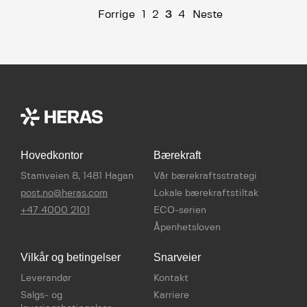
Forrige
1
2
3
4
Neste
Hovedkontor
Bærekraft
Stamveien 8, 1481 Hagan
Vår bærekraftsstrategi
post.no@heras.com
Lokale bærekraftstiltak
+47 4000 2101
ECO-serien
Åpenhetsloven
Vilkår og betingelser
Snarveier
Leverandør
Kontakt
Salgs- og
Karriere