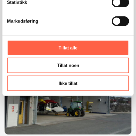
Statistikk
Brannsikring
Markedsføring
Branngardin
Bodø
Tillat alle
Tillat noen
Ikke tillat