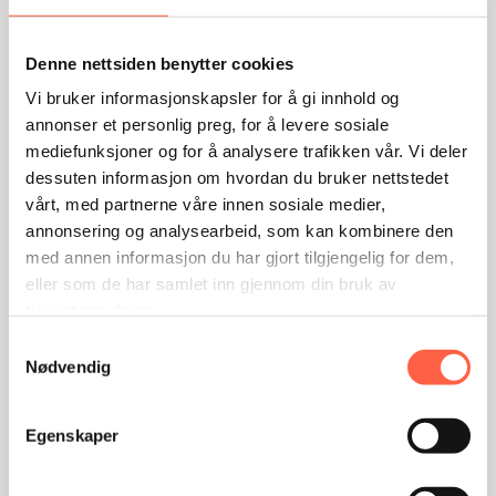
Denne nettsiden benytter cookies
Vi bruker informasjonskapsler for å gi innhold og
Foldeport
annonser et personlig preg, for å levere sosiale
mediefunksjoner og for å analysere trafikken vår. Vi deler
Brødrene Sperre AS
dessuten informasjon om hvordan du bruker nettstedet
vårt, med partnerne våre innen sosiale medier,
annonsering og analysearbeid, som kan kombinere den
med annen informasjon du har gjort tilgjengelig for dem,
eller som de har samlet inn gjennom din bruk av
tjenestene deres.
Samtykkevalg
Nødvendig
Egenskaper