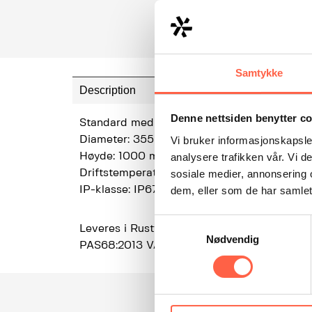
Samtykke
Description
Denne nettsiden benytter c
Standard med røde led-lys som omkranser sy
Vi bruker informasjonskapsler
Diameter: 355 mm
analysere trafikken vår. Vi 
Høyde: 1000 mm
sosiale medier, annonsering 
Driftstemperatur: -40 – +55 gr C
dem, eller som de har samlet
IP-klasse: IP67
Samtykkevalg
Leveres i Rustfritt stål AISI 316 L eller som
Nødvendig
PAS68:2013 V/6800 (N3)/50/90:0.7/0.7