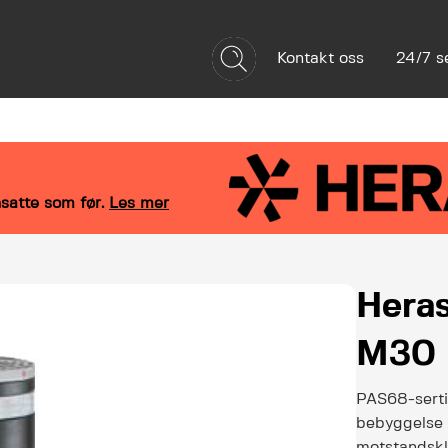
Kontakt oss
24/7 s
Referanser
Bærekraft
Om oss
satte som før.
Les mer
Heras
M30
PAS68-sertif
bebyggelse m
motstandskl