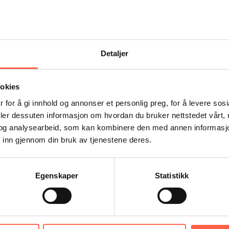
eller andre 
Detaljer
ookies
linderen.
 for å gi innhold og annonser et personlig preg, for å levere sos
deler dessuten informasjon om hvordan du bruker nettstedet vårt,
og analysearbeid, som kan kombinere den med annen informasjon d
 inn gjennom din bruk av tjenestene deres.
 pulverlakkert utførelse i i mørk grå RAL7021
Egenskaper
Statistikk