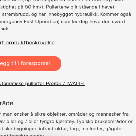
stighet på 50 km/t. Pullertene blir stående i hevet
d strømbrudd, og har innebygget hydraulikk. Kommer også
ergency Fast Operation) som lar deg heve den svært
 sek.
ert produktbeskrivelse
egg til i forespørsel
utomatiske pullerter PAS68 / IWA14-1
råde
r man ønsker å sikre objekter, områder og mennesker fra
t av biler og / eller tyngre kjøretøy. Typiske bruksområder er
ritiske bygninger, infrastruktur, torg, markeder, gågater