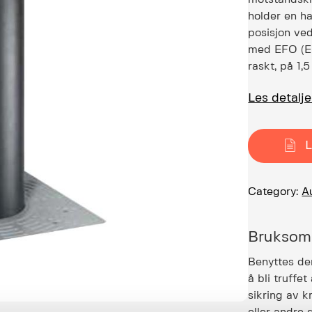
holder en ha
posisjon ve
med EFO (Em
raskt, på 1,5
Les detalj
L
Category:
A
Bruksom
Benyttes de
å bli truffe
sikring av k