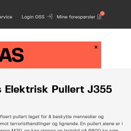
0
ervice
Login GSS
Mine forespørsler
×
 Elektrisk Pullert J355
isert pullert laget for å beskytte mennesker og
ot terroristhandlinger og lignende. En pullert alene er i
asse M30, og kan stoppe en lastebil på 6800 kg som