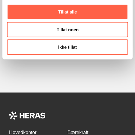
de oppgitte personopplysningene i samsvar
med
Heras sin personvernpolicy
.
Tillat alle
Tillat noen
Send inn skjema
Ikke tillat
Hovedkontor
Bærekraft