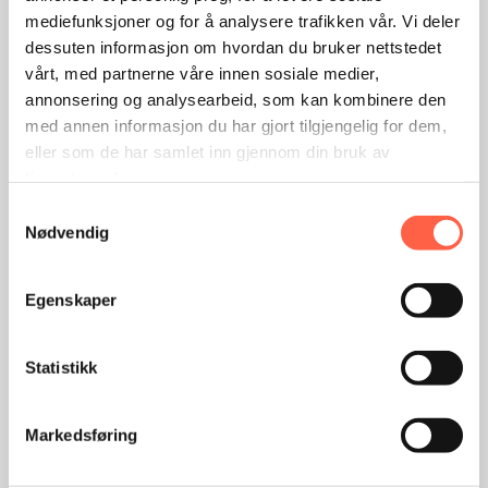
mediefunksjoner og for å analysere trafikken vår. Vi deler
Postnummer
dessuten informasjon om hvordan du bruker nettstedet
vårt, med partnerne våre innen sosiale medier,
annonsering og analysearbeid, som kan kombinere den
med annen informasjon du har gjort tilgjengelig for dem,
Poststed
eller som de har samlet inn gjennom din bruk av
tjenestene deres.
Samtykkevalg
Nødvendig
Beskriv din henvendelse
Egenskaper
Statistikk
Jeg gir samtykke til å bli kontaktet via e-post
Markedsføring
og telefon, samt bekrefter at jeg har lest
vilkårene og samtykker i behandlingen av