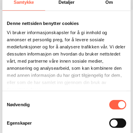
Samtykke
Detaljer
Om
Description
Mobil førstehjelpstralle er et smart tilbehør på
Denne nettsiden benytter cookies
byggeplassen, og et viktig supplement til annet HMS-
utstyr på byggeprosjektet. Med denne trallen er det
Vi bruker informasjonskapsler for å gi innhold og
viktigste utstyret lett tilgjengelig for å begrense og
annonser et personlig preg, for å levere sosiale
håndtere ulike typer skader. Trallen kan utstyres med
mediefunksjoner og for å analysere trafikken vår. Vi deler
Cygnus alarm.
dessuten informasjon om hvordan du bruker nettstedet
vårt, med partnerne våre innen sosiale medier,
annonsering og analysearbeid, som kan kombinere den
• Praktisk tralle med utstyr du trenger hvis det skjer
med annen informasjon du har gjort tilgjengelig for dem,
uhell ute på arbeidsplassen
eller som de har samlet inn gjennom din bruk av
• Utstyret er trygt forvart på en plass som er tilgjengelig
tjenestene deres.
for alle
Samtykkevalg
• Trallen kan utstyres med tilkallingsknapp som utløser
Nødvendig
alarm (Cygnus trådløs brannvarslingspunkt)
• Dersom det benyttes flere Cygnus-enheter på plassen,
kan de kobles i serie og også opp mot en hovedsentral.
Egenskaper