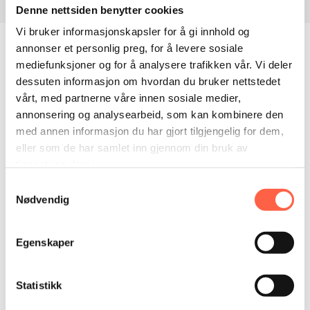
Description
Denne nettsiden benytter cookies
Vi bruker informasjonskapsler for å gi innhold og
Mobil brannverntralle er et smart tilbehør på
annonser et personlig preg, for å levere sosiale
byggeplassen, og et viktig supplement til annet HMS-
mediefunksjoner og for å analysere trafikken vår. Vi deler
utstyr på byggeprosjektet. Med denne trallen har du
dessuten informasjon om hvordan du bruker nettstedet
brannslukningsapparat og førstehjelpsutstyr lett
vårt, med partnerne våre innen sosiale medier,
tilgjengelig for å begrense og håndtere ulike typer
annonsering og analysearbeid, som kan kombinere den
skader. I tillegg til standardutstyr, kan det også leveres
med annen informasjon du har gjort tilgjengelig for dem,
med diverse tilleggsutstyr som ekstra pulverapparat,
eller som de har samlet inn gjennom din bruk av
brannteppe og brannskadekoffert. Trallen kan utstyres
tjenestene deres.
med tilkallingsknapp som utløser alarm, slik at man får
Samtykkevalg
startet evakueringsprosedyrene på arbeidsplassen.
Nødvendig
Alarmen kan også kobles til døren, slik at den utløses
ved åpning. Dersom det benyttes flere Cygnus-enheter
på plassen, kan de kobles i serie og også opp mot en
Egenskaper
hovedsentral. Hovedsentralen vil gjøre det enklere å
lokalisere hvilken enhet som har utløst alarmen.
Statistikk