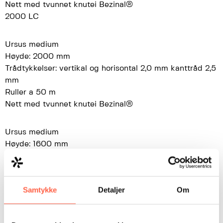
Nett med tvunnet knutei Bezinal®
2000 LC
Ursus medium
Høyde: 2000 mm
Trådtykkelser: vertikal og horisontal 2,0 mm kanttråd 2,5
mm
Ruller a 50 m
Nett med tvunnet knutei Bezinal®
Ursus medium
Høyde: 1600 mm
Trådtykkelser: vertikal og horisontal 2,0 mm kanttråd 2,5
mm
Ruller a 50 m
Samtykke
Detaljer
Om
Nett med tvunnet knutei Bezinal®
2000 LC