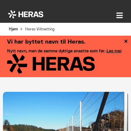
Hjem
Heras Viltnetting
×
Vi har byttet navn til Heras.
Nytt navn, men de samme dyktige ansatte som før.
Les mer