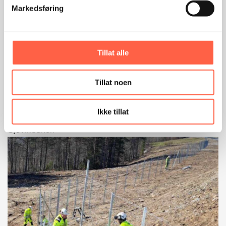
Markedsføring
Tillat alle
Tillat noen
GJERDE
Ikke tillat
Viltgjerder langs Gjøvikbanen
Gjøvikbanen