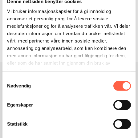
Denne nettsiden benytter cookies
Rempaert Lourd
Vi bruker informasjonskapsler for å gi innhold og
Høyde: 2450 mm
annonser et personlig preg, for å levere sosiale
Trådtykkelser: vertikal og horisontal 3 mm kanttråd 3,4
mediefunksjoner og for å analysere trafikken vår. Vi deler
mm
dessuten informasjon om hvordan du bruker nettstedet
Ruller a 50 m
vårt, med partnerne våre innen sosiale medier,
Motorvei og hjortegjerde
annonsering og analysearbeid, som kan kombinere den
Sveiset nett
med annen informasjon du har gjort tilgjengelig for dem,
eller som de har samlet inn gjennom din bruk av
tjenestene deres.
Referanseprosjekt
Samtykkevalg
Nødvendig
Egenskaper
Statistikk