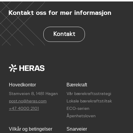
Kontakt oss for mer informasjon
Kontakt
Hovedkontor
Bærekraft
Stamveien 8, 1481 Hagan
Vår bærekraftsstrategi
post.no@heras.com
Lokale bærekraftstiltak
+47 4000 2101
ECO-serien
Åpenhetsloven
Vilkår og betingelser
Snarveier