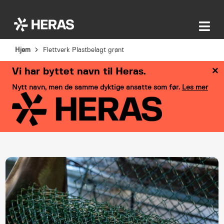
Hjem
Flettverk Plastbelagt grønt
×
Vi har byttet navn til Heras.
Nytt navn, men de samme dyktige ansatte som før.
Les mer