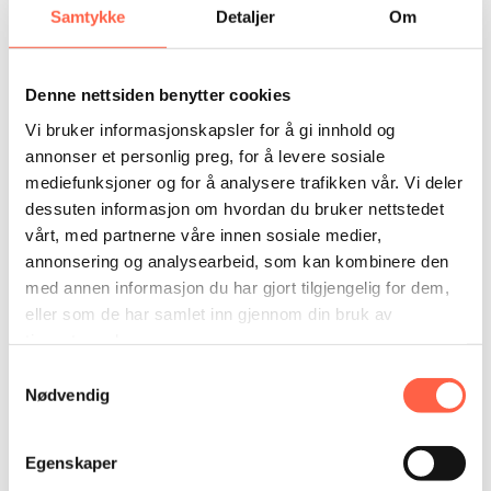
Samtykke
Detaljer
Om
0,5 m
0,6 m
0,8 m
Denne nettsiden benytter cookies
1,0 m
Vi bruker informasjonskapsler for å gi innhold og
1,5 m
annonser et personlig preg, for å levere sosiale
1,8 m
mediefunksjoner og for å analysere trafikken vår. Vi deler
2,0 m
dessuten informasjon om hvordan du bruker nettstedet
2,5 m
vårt, med partnerne våre innen sosiale medier,
annonsering og analysearbeid, som kan kombinere den
Maskestørrelser: 12,5 mm, 25 mm, 30 mm, 40 mm, 50
med annen informasjon du har gjort tilgjengelig for dem,
mm
eller som de har samlet inn gjennom din bruk av
Trådtykkelse: 2,7 mm ?? ??
tjenestene deres.
Samtykkevalg
Monteringstips:
Nødvendig
Alt etter hva du skal bruke flettverksgjerdet til, vil det
være ulike hensyn å ta: Det kan være viktig med
Egenskaper
korrosjonsbestandighet, en spesifikk høyde, eller
maskevidde. Stabiliteten i gjerdet reguleres blant annet