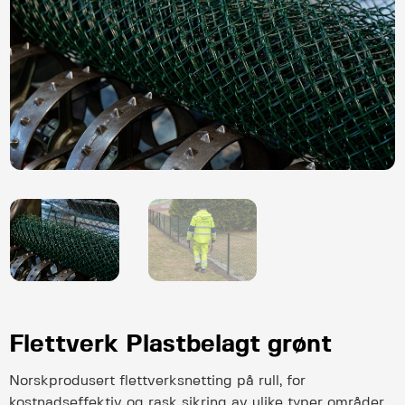
Flettverk Plastbelagt grønt
Norskprodusert flettverksnetting på rull, for
kostnadseffektiv og rask sikring av ulike typer områder.