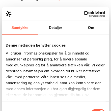
Vi har produkter for trygg sikring av
idrettsarrangement, konserter, messe- og
salgsområder, festivaler og andre steder hvor det er
Samtykke
Detaljer
Om
ansamling av mennesker.
Denne nettsiden benytter cookies
Vi bruker informasjonskapsler for å gi innhold og
annonser et personlig preg, for å levere sosiale
mediefunksjoner og for å analysere trafikken vår. Vi deler
dessuten informasjon om hvordan du bruker nettstedet
vårt, med partnerne våre innen sosiale medier,
Havner / ISPS-sikring
annonsering og analysearbeid, som kan kombinere den
med annen informasjon du har gjort tilgjengelig for dem,
Som Norges ledene leverandør kan Heras tilby flere
eller som de har samlet inn gjennom din bruk av
tjenester for å støtte i arbeidet knyttet til etablering
tjenestene deres.
og opprettholdelse av ISPS sikring i Norge.
Samtykkevalg