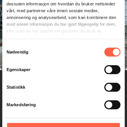
dessuten informasjon om hvordan du bruker nettstedet
vårt, med partnerne våre innen sosiale medier,
annonsering og analysearbeid, som kan kombinere den
med annen informasjon du har gjort tilgjengelig for dem,
eller som de har samlet inn gjennom din bruk av
tjenestene deres.
Samtykkevalg
Nødvendig
Egenskaper
Statistikk
Markedsføring
Hovedkontor
Bærekraft
Stamveien 8, 1481 Hagan
Vår bærekraftsstrategi
post.no@heras.com
Lokale bærekraftstiltak