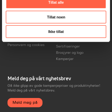
Tillat alle
+47 4000 2101
ECO-serien
Åpenhetsloven
Tillat noen
Vilkår og betingelser
Snarveier
Leverandør
Kontakt
Ikke tillat
Salgs- og
Karriere
leveringsbetingelser
Aktuelt
Personvern og cookies
Sertifiseringer
Brosjyrer og logo
Kampanjer
Meld deg på vårt nyhetsbrev
Gå ikke glipp av gode kampanjepriser og produktnyheter!
Meld deg på vårt nyhetsbrev.
Meld meg på