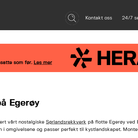
Kontakt oss
24/7 s
Referanser
Bærekraft
Om oss
satte som før.
Les mer
å Egerøy
ert vårt nostalgiske
Sørlandsrekkverk
på flotte Egerøy ved 
inn i omgivelsene og passer perfekt til kystlandskapet. Mont