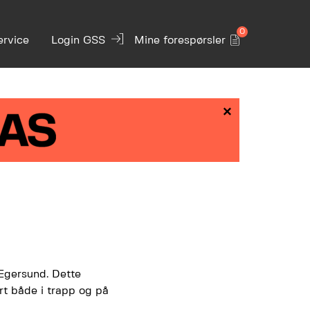
0
ervice
Login GSS
Mine forespørsler
×
Egersund. Dette
ert både i trapp og på