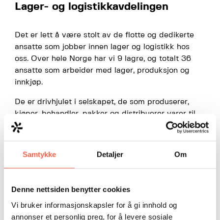
Lager- og logistikkavdelingen
Det er lett å være stolt av de flotte og dedikerte
ansatte som jobber innen lager og logistikk hos
oss. Over hele Norge har vi 9 lagre, og totalt 36
ansatte som arbeider med lager, produksjon og
innkjøp.
De er drivhjulet i selskapet, de som produserer,
kjøper, behandler, pakker og distribuerer varer til
våre kunder og prosjekter. Takk for innsatsen som
legges ned hver dag, slik at vi kan sikre samfunn
og verdier!
Samtykke
Detaljer
Om
Ta en titt på filmen, og se litt av den jobben som
gjøres her.
Denne nettsiden benytter cookies
Vi bruker informasjonskapsler for å gi innhold og
annonser et personlig preg, for å levere sosiale