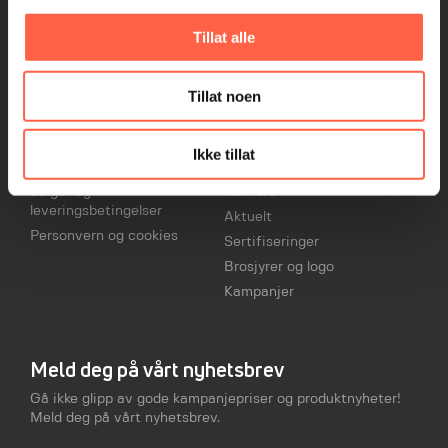
Stamveien 8, 1481 Hagan
Vår bærekraftsstrategi
Tillat alle
post.no@heras.com
Lokale bærekraftstiltak
+47 4000 2101
ECO-serien
Åpenhetsloven
Tillat noen
Vilkår og betingelser
Snarveier
Ikke tillat
Leverandør
Kontakt
Salgs- og
Karriere
leveringsbetingelser
Aktuelt
Personvern og cookies
Sertifiseringer
Brosjyrer og logo
Kampanjer
Meld deg på vårt nyhetsbrev
Gå ikke glipp av gode kampanjepriser og produktnyheter!
Meld deg på vårt nyhetsbrev.