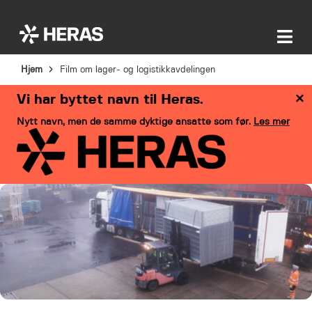
Hjem
Film om lager- og logistikkavdelingen
×
Vi har byttet navn til Heras.
Nytt navn, men de samme dyktige ansatte som før.
Les mer