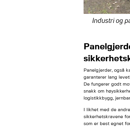
Panelgjerd
sikkerhets
Panelgjerder, også ka
garanterer lang leveti
De fungerer godt mot
snakk om høysikkerhet
logistikkbygg, jernban
I likhet med de andr
sikkerhetskravene for
som er best egnet fo