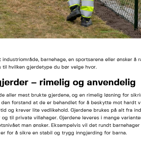
et industriområde, barnehage, en sportsarena eller ønsker å
s til hvilken gjerdetype du bør velge hvor.
jerder – rimelig og anvendelig
de aller mest brukte gjerdene, og en rimelig løsning for sikr
 den forstand at de er behandlet for å beskytte mot hardt v
tid og krever lite vedlikehold. Gjerdene brukes på alt fra in
 og til private villahager. Gjerdene leveres i mange variante
etsnivået man ønsker. Eksempelvis vil det rundt barnehager
r for å sikre en stabil og trygg inngjerding for barna.