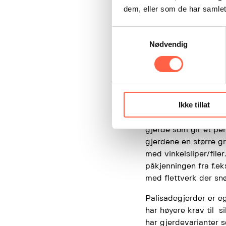
dem, eller som de har samlet
Samtykkevalg
Nødvendig
Palisadegj
Ikke tillat
Palisadegjerder bestå
gjerde som gir et pen
gjerdene en større gr
med vinkelsliper/file
påkjenningen fra f.e
med flettverk der snø
Palisadegjerder er eg
har høyere krav til s
har gjerdevarianter 