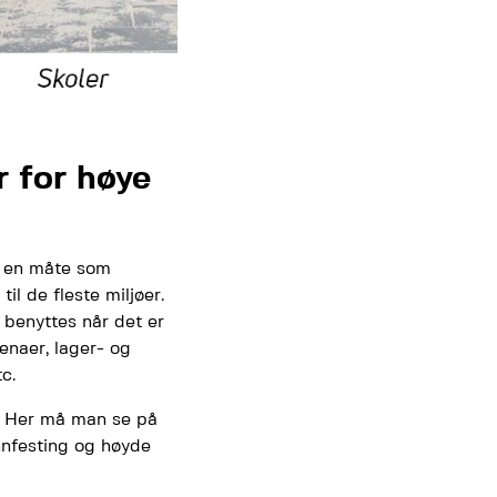
r for høye
på en måte som
il de fleste miljøer.
 benyttes når det er
enaer, lager- og
c.
e. Her må man se på
nnfesting og høyde