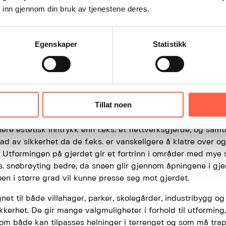
 inn gjennom din bruk av tjenestene deres.
Egenskaper
Statistikk
erder
– god sikring, fleksibelt og
Tillat noen
r av en stålramme med spiler, og er egnet for de aller flest
ere estetisk inntrykk enn f.eks. et flettverksgjerde, og samt
ad av sikkerhet da de f.eks. er vanskeligere å klatre over 
r. Utformingen på gjerdet gir et fortrinn i områder med mye 
ks. snøbrøyting bedre, da snøen glir gjennom åpningene i gj
en i større grad vil kunne presse seg mot gjerdet.
net til både villahager, parker, skolegårder, industribygg o
ikkerhet. De gir mange valgmuligheter i forhold til utforming
som både kan tilpasses helninger i terrenget og som må tra