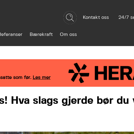
Kontakt oss
24/7 s
Referanser
Bærekraft
Om oss
satte som før.
Les mer
s! Hva slags gjerde bør du 