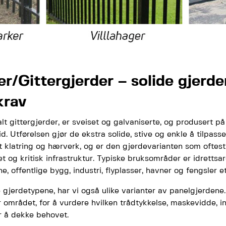
er/Gittergjerder
– solide gjerde
krav
lt gittergjerder, er sveiset og galvaniserte, og produsert 
d. Utførelsen gjør de ekstra solide, stive og enkle å tilpasse t
 klatring og hærverk, og er den gjerdevarianten som oftest
 og kritisk infrastruktur. Typiske bruksområder er idrettsar
e, offentlige bygg, industri, flyplasser, havner og fengsler et
e gjerdetypene, har vi også ulike varianter av panelgjerden
 området, for å vurdere hvilken trådtykkelse, maskevidde, i
r å dekke behovet.