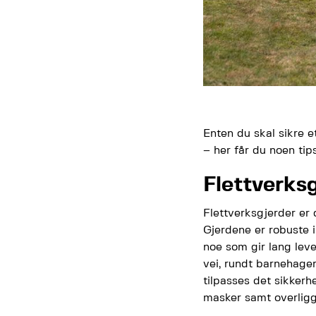
Enten du skal sikre 
– her får du noen tip
Flettverksg
Flettverksgjerder er 
Gjerdene er robuste i
noe som gir lang leve
vei, rundt barnehager
tilpasses det sikkerh
masker samt overligge