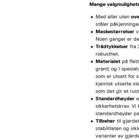
Mange valgmulighete
Med eller uten
ove
ståler påkjenninge
Maskestørrelser
v
Noen ganger er det
Trådtykkelser
fra 
robusthet.
Materialet
på flett
grønt) og i spesial
som er utsatt for s
kjemisk utsatte st
som det gir et rust
Standardhøyder
e
sikkerhetskrav. Vi
standardhøyder pas
Tilbehør
til gjerde
stabiliteten og si
varianter av gjerd