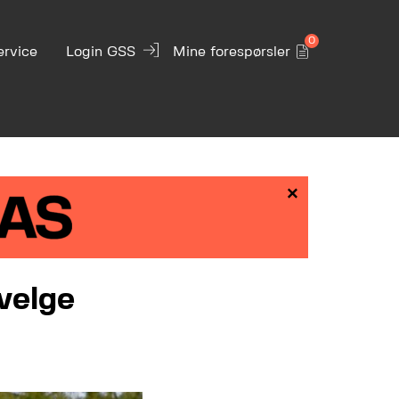
0
ervice
Login GSS
Mine forespørsler
×
velge