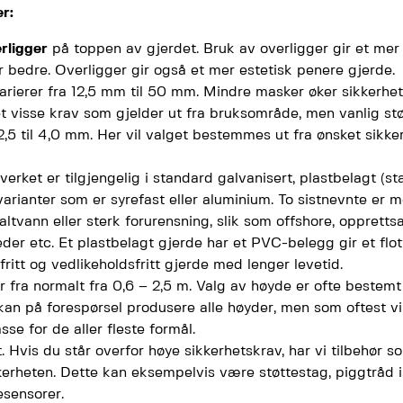
r:
rligger
på toppen av gjerdet. Bruk av overligger gir et mer
r bedre. Overligger gir også et mer estetisk penere gjerde.
arierer fra 12,5 mm til 50 mm. Mindre masker øker sikkerhete
 visse krav som gjelder ut fra bruksområde, men vanlig st
2,5 til 4,0 mm. Her vil valget bestemmes ut fra ønsket sikk
verket er tilgjengelig i standard galvanisert, plastbelagt (st
varianter som er syrefast eller aluminium. To sistnevnte er me
altvann eller sterk forurensning, slik som offshore, oppretts
eder etc. Et plastbelagt gjerde har et PVC-belegg gir et flot
fritt og vedlikeholdsfritt gjerde med lenger levetid.
r fra normalt fra 0,6 – 2,5 m. Valg av høyde er ofte bestemt
 kan på forespørsel produsere alle høyder, men som oftest vi
se for de aller fleste formål.
t. Hvis du står overfor høye sikkerhetskrav, har vi tilbehør 
kkerheten. Dette kan eksempelvis være støttestag, piggtråd i
esensorer.