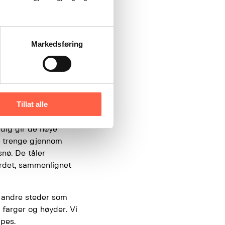
Markedsføring
 stilig
Tillat alle
e formål. Dette er et
idig gir de høye
og trenge gjennom
snø. De tåler
erdet, sammenlignet
g andre steder som
, farger og høyder. Vi
ppes.