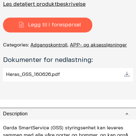
Les detaljert produktbeskrivelse
Legg til i forespørsel
Categories:
Adgangskontroll
,
APP- og aksessløsninger
Dokumenter for nedlastning:
Heras_GSS_160626.pdf
Description
Garda SmartService (GSS) styringsenhet kan leveres
sammen med alle våre porter og bommer, og kan også