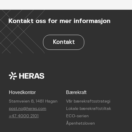
Kontakt oss for mer informasjon
Kontakt
Hovedkontor
Bærekraft
Stamveien 8, 1481 Hagan
Vår bærekraftsstrategi
post.no@heras.com
Lokale bærekraftstiltak
+47 4000 2101
ECO-serien
Åpenhetsloven