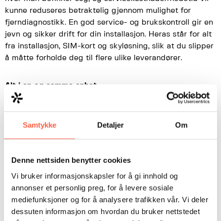
kunne reduseres betraktelig gjennom mulighet for
fjerndiagnostikk. En god service- og brukskontroll gir en
jevn og sikker drift for din installasjon. Heras står for alt
fra installasjon, SIM-kort og skyløsning, slik at du slipper
å måtte forholde deg til flere ulike leverandører.
Alt i en og samme enhet
GSM KEY med bruker-aksesskontroll og logg
ÅRSUR med unike brukerstyringer og norsk
helligdagskalender – klar til bruk
Samtykke
Detaljer
Om
LIVE FEED av portens posisjon og sikkerhetssensorenes
tilstand
SERVICE – Summeringsteller og automatisk varsel ved
Denne nettsiden benytter cookies
feil og vedlikeholdsbehov
Vi bruker informasjonskapsler for å gi innhold og
SIM-Kort og Serviceavtale administrert av Heras – klar
annonser et personlig preg, for å levere sosiale
til bruk.
mediefunksjoner og for å analysere trafikken vår. Vi deler
SMS-VARSEL som gir muligheter for unikt oppsett per
dessuten informasjon om hvordan du bruker nettstedet
installasjon