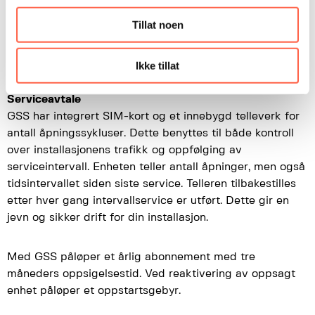
Du kan velge å motta alarmer via SMS. Det kan f.eks.
Tillat noen
være en foldeport inn til en byggeplass som ikke
stenger når den skal, og det vil da bli sendt melding fra
enheten.
Ikke tillat
Serviceavtale
GSS har integrert SIM-kort og et innebygd telleverk for
antall åpningssykluser. Dette benyttes til både kontroll
over installasjonens trafikk og oppfølging av
serviceintervall. Enheten teller antall åpninger, men også
tidsintervallet siden siste service. Telleren tilbakestilles
etter hver gang intervallservice er utført. Dette gir en
jevn og sikker drift for din installasjon.
Med GSS påløper et årlig abonnement med tre
måneders oppsigelsestid. Ved reaktivering av oppsagt
enhet påløper et oppstartsgebyr.