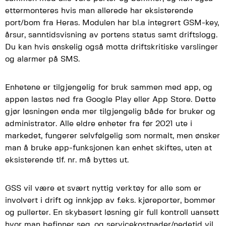
ettermonteres hvis man allerede har eksisterende
port/bom fra Heras. Modulen har bl.a integrert GSM-key,
årsur, sanntidsvisning av portens status samt driftslogg.
Du kan hvis ønskelig også motta driftskritiske varslinger
og alarmer på SMS.
Enhetene er tilgjengelig for bruk sammen med app, og
appen lastes ned fra Google Play eller App Store. Dette
gjør løsningen enda mer tilgjengelig både for bruker og
administrator. Alle eldre enheter fra før 2021 ute i
markedet, fungerer selvfølgelig som normalt, men ønsker
man å bruke app-funksjonen kan enhet skiftes, uten at
eksisterende tlf. nr. må byttes ut.
GSS vil være et svært nyttig verktøy for alle som er
involvert i drift og innkjøp av f.eks. kjøreporter, bommer
og pullerter. En skybasert løsning gir full kontroll uansett
hvor man befinner seg, og servicekostnader/nedetid vil